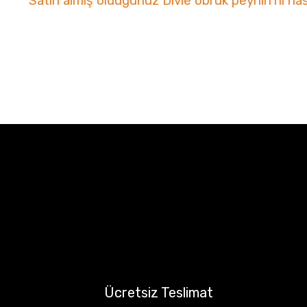
Satın almış olduğunuz Divle obruk peyniri'ni nası
Ücretsiz Teslimat