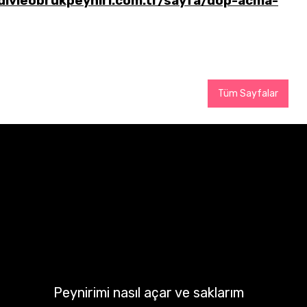
divleobrukpeyniri.com.tr/sayfa/dop-acma-
Tüm Sayfalar
Peynirimi nasıl açar ve saklarım