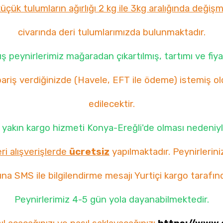
üçük tulumların ağırlığı 2 kg ile 3kg aralığında değiş
civarında deri tulumlarımızda bulunmaktadır.
peynirlerimiz mağaradan çıkartılmış, tartımı ve fiyat
iş verdiğinizde (Havele, EFT ile ödeme) istemiş old
edilecektir.
yakın kargo hizmeti Konya-Ereğli'de olması nedeniyl
i alışverişlerde
ücretsiz
yapılmaktadır. Peynirlerin
a SMS ile bilgilendirme mesajı Yurtiçi kargo tarafınd
Peynirlerimiz 4-5 gün yola dayanabilmektedir.