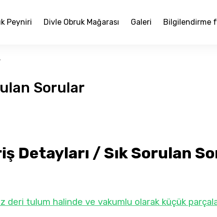
k Peyniri
Divle Obruk Mağarası
Galeri
Bilgilendirme 
r
rulan Sorular
iş Detayları / Sık Sorulan S
iz deri tulum halinde ve vakumlu olarak küçük parçala