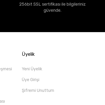
256bit SSL sertifikası ile bilgileriniz
güvende.
Üyelik
eşmesi
Yeni Üyelik
Üye Girişi
Şifremi Unuttum
ası