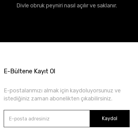
Divle obruk peyniri nasıl açılır ve saklanır.
E-Bültene Kayıt Ol
E-postalarımızı almak için kaydoluyorsunuz ve
istediğiniz zaman abonelikten çıkabilirsiniz.
Kaydol