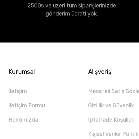
2500₺ ve üzeri tüm siparişlerinizde
gönderim ücreti yok.
Kurumsal
Alışveriş
İletişim
Mesafeli Satış Sözl
İletişim Formu
Gizlilik ve Güvenlik
Hakkımızda
İptal İade Koşullari
Kişisel Veriler Politik