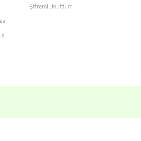
Şifremi Unuttum
ası
ık