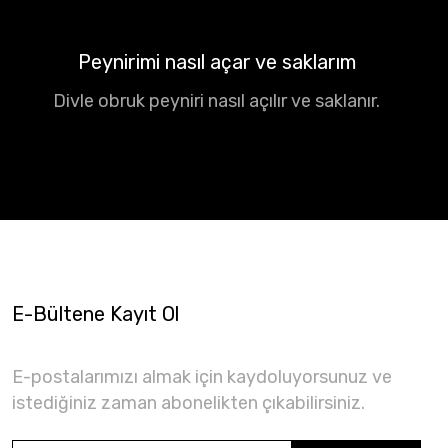
Peynirimi nasıl açar ve saklarım
Divle obruk peyniri nasıl açılır ve saklanır.
E-Bültene Kayıt Ol
E-postalarımızı almak için kaydoluyorsunuz ve
istediğiniz zaman abonelikten çıkabilirsiniz.