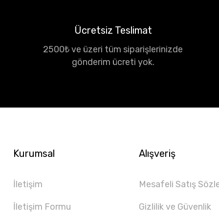
Ücretsiz Teslimat
2500₺ ve üzeri tüm siparişlerinizde
gönderim ücreti yok.
Kurumsal
Alışveriş
İletişim
Mesafeli Satış Sözl
İletişim Formu
Gizlilik ve Güvenlik