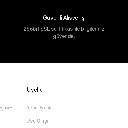
Güvenli Alışveriş
256bit SSL sertifikası ile bilgileriniz
güvende.
Üyelik
eşmesi
Yeni Üyelik
Üye Girişi