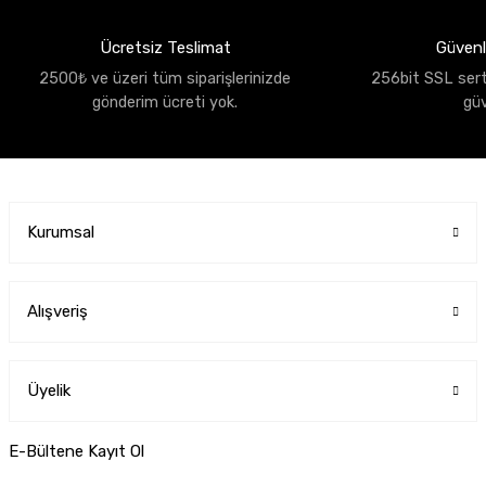
Ücretsiz Teslimat
Güvenli
2500₺ ve üzeri tüm siparişlerinizde
256bit SSL sertif
gönderim ücreti yok.
gü
Kurumsal
Alışveriş
Üyelik
E-Bültene Kayıt Ol